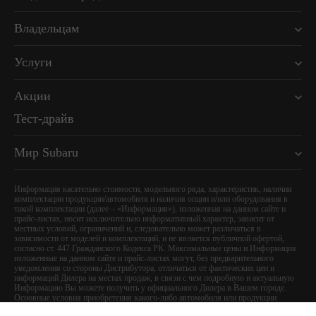
Владельцам
Услуги
Акции
Тест-драйв
Мир Subaru
Информация касательно стоимости, модельного ряда, характеристик, наличия
комплектации продукции/автомобиля и наличия опции и/или оборудования в
такой комплектации (далее – «Информация»), изложенная на данном сайте и
прайс-листах, носит исключительно информативный характер, зависит от
местных условий, ограничений и, следовательно может различаться в
зависимости от моделей и комплектаций, и не является публичной офертой,
согласно ст. 447 Гражданского Кодекса РК. Максимальные цены и Информация
изложенные на данном сайте и прайс-листах могут, без предварительного
уведомления со стороны Дистрибутора, отличаться от фактических цен и
информаций Дилера на местах продаж, в связи с чем подробную и актуальную
Информацию Вы можете получить у официального Дилера в Вашем городе.
Основные условия приобретения какого-либо автомобиля или продукции
определяются в соответствующих договорах купли-продажи.