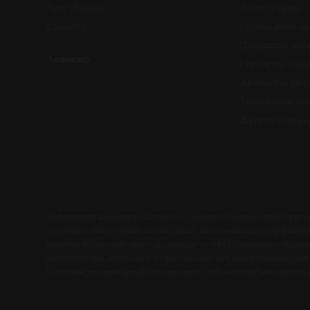
New Outback
Аксессуарлар
Crosstrek
Сервис және ке
Пайдалану нұс
Акциялар
Сервистік науқ
Автосалон келу
Техникалық қы
Жүргізушінің 
Информация касательно стоимости, модельного ряда, характеристи
на данном сайте и прайс-листах, носит исключительно информативн
является публичной офертой, согласно ст. 447 Гражданского Коде
Дистрибутора, отличаться от фактических цен и информаций Диле
Основные условия приобретения какого-либо автомобиля или про