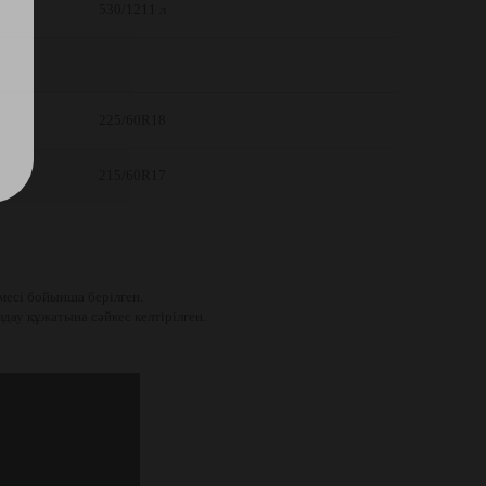
530/1211 л
225/60R18
215/60R17
есі бойынша берілген.
дау құжатына сәйкес келтірілген.