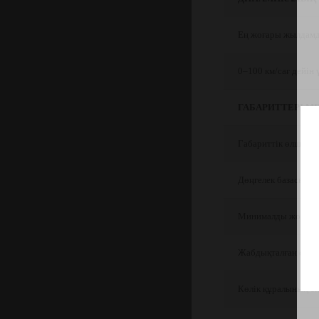
Ең жоғары жылдамд
0–100 км/сағ дейін 
ГАБАРИТТЕРІ М
Габариттік өлшемдер
Дөңгелек базасы
Минималды жол кли
Жабдықталған салм
Көлік құралының ең