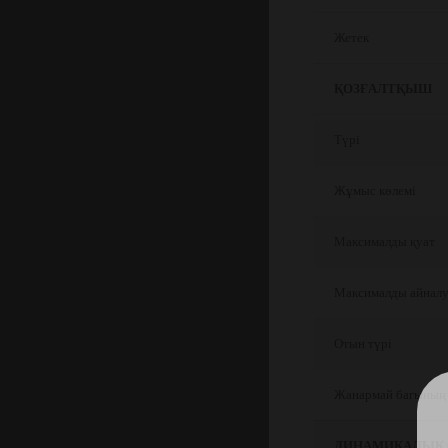
Жетек
ҚОЗҒАЛТҚЫШ
Түрі
Жұмыс көлемі
Максималды қуат
Максималды айналу
Отын түрі
Жанармай багының 
ДИНАМИКАЛЫҚ 