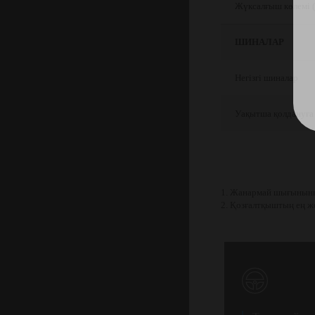
Жүксалғыш көлемі (
ШИНАЛАР
Негізгі шиналар
Уақытша қолдануға
1. Жанармай шығыныны
2. Қозғалтқыштың ең ж