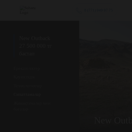
8 (771) 949 97 75
New Outback
27 500 000 тг
бастап
Ерекшеліктер
Қауіпсіздік
Технологиялар
Сипаттамалар
Жинақтамалар мен
бағалар
New Outb