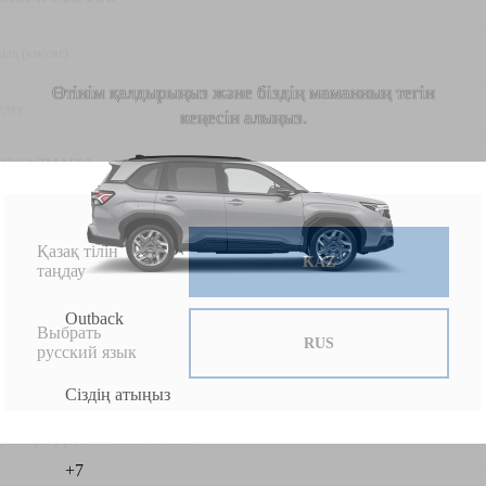
Subaru автокөліктеріне
тиімді ұсыныстар
ық (км/сағ)
Өтінім қалдырыңыз және біздің маманның тегін
үдеу
кеңесін алыңыз.
ЕН САЛМАҒЫ
і (ұ/е/б)
Қазақ тілін
KAZ
таңдау
ренсі
Выбрать
RUS
русский язык
ағы
 жоғары рұқсат етілген салмағы