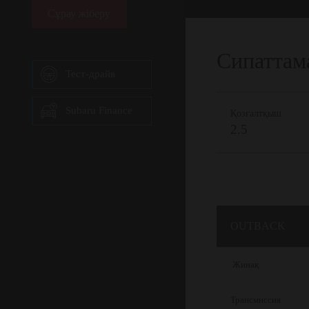
Сұрау жіберу
Сипаттам
Тест-драйв
Subaru Finance
Қозғалтқыш
2.5
OUTBACK
Жинақ
Трансмиссия