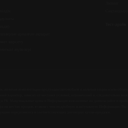
Лизинг
пілдік
Сақтандыр
қаулығы
Тест-драйв
андар
шілеріне арналған ақпарат
змет көрсету
көмекші жүйелері
к, наличия комплектации продукции/автомобиля и наличия опции и/или оборуд
ый характер, зависит от местных условий, ограничений и, следовательно може
кса РК. Максимальные цены и Информация изложенные на данном сайте и прайс
ра на местах продаж, в связи с чем подробную и актуальную Информацию Вы 
дукции определяются в соответствующих договорах купли-продажи.