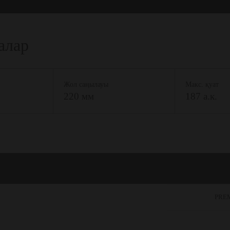
алар
Жол саңылауы
Макс. қуат
220 мм
187 а.к.
PRE