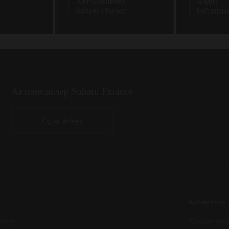
а
Автонесиелер
Біздің
Subaru Finance
байланы
Автонесиелер Subaru Finance
Сұрау жіберу
Қызметтер
ктер
Кредит бер