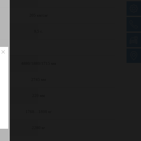
205 км/сағ
9,5 с.
4880/1880/1715 мм
2745 мм
220 мм
1768…1808 кг
2280 кг