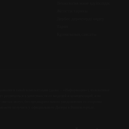
Технология және қауіпсіздік
у
Жетістік тарихы
Дербес деректерді өңдеу
Тарих
Құпиялылық саясаты
ования в такой комплектации (далее – «Информация»), изложенная
т различаться в зависимости от моделей и комплектаций, и не
-листах могут, без предварительного уведомления со стороны
можете получить у официального Дилера в Вашем городе.