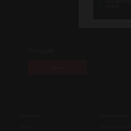
Тест-драйвқ
жазылу
Тест-драйв
Тіркелу
Модельдер
Көлік иелеріне
Forester
Қосалқы бөлше