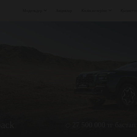
Модельдер
Акциялар
Көлік иелеріне
Қызметт
ack
27 500 000 тг бастап