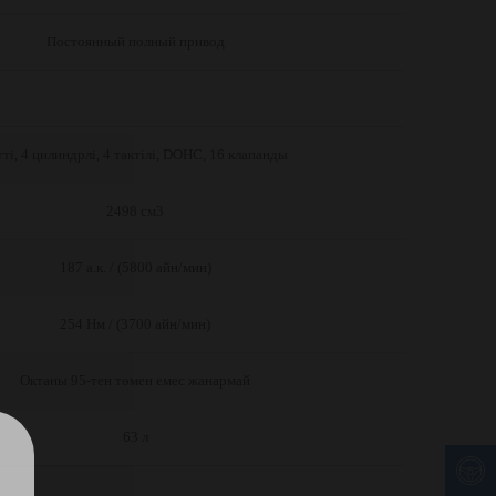
Постоянный полный привод
і, 4 цилиндрлі, 4 тактілі, DOHC, 16 клапанды
2498 см3
187 а.к. / (5800 айн/мин)
254 Нм / (3700 айн/мин)
Октаны 95-тен төмен емес жанармай
+
63 л