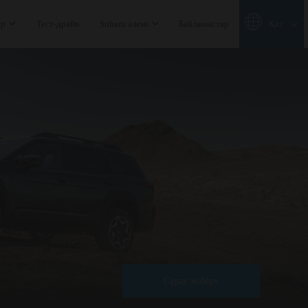
ер
Тест-драйв
Subaru әлемі
Байланыстар
Қаз
Сұрау жіберу