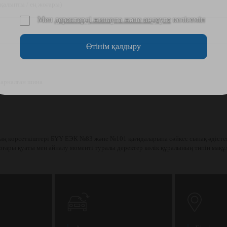
қалыпты / ең жоғары)
Мен
деректерді жинауға және өңдеуге
келісемін
Өтінім қалдыру
 арналған шина
ң көрсеткіштері БҰҰ ЕЭК №83 және №101 қағидаларына сәйкес сынақ әдістем
оғары қуаты мен айналу моменті туралы деректер көлік құралының типін мақұл