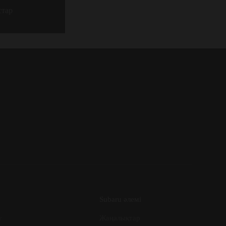
стар
Subaru әлемі
у
Жаңалықтар