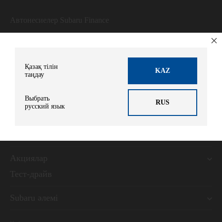
Автонесиелер Subaru Finance
Сұрау жіберу
Қазақ тілін
KAZ
таңдау
Модельдер
Выбрать
RUS
русский язык
Көлік иелеріне
Қызметтер
Акциялар
Тест-драйв
Subaru әлемі