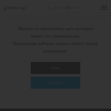
8 (771) 949 97 75
Мүмкін сіз мекенжайды қате енгіздіңіз
немесе бет жылжытылды.
Қадамдарды қайталап көріңіз немесе іздеуді
қолданыңыз.
Артқа
Негізгіге