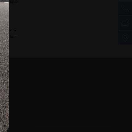
зақстандық
несие
сатып алу
анағұрлым