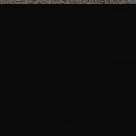
Қызметтер
ктер
Кредит бер
Лизинг
пілдік
Сақтандыр
қаулығы
Тест-драйв
андар
шілеріне арналған ақпарат
змет көрсету
көмекші жүйелері
к, наличия комплектации продукции/автомобиля и наличия опции и/или оборуд
ый характер, зависит от местных условий, ограничений и, следовательно може