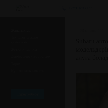
8 (771) 949 97 75
Жаңалықтар
25 қараша 2024
Технология және
Subaru авт
қауіпсіздік
модельдері
Жетістік тарихы
алуға бола
Дербес деректерді өңдеу
Тарих
Құпиялылық саясаты
Сұрау жіберу