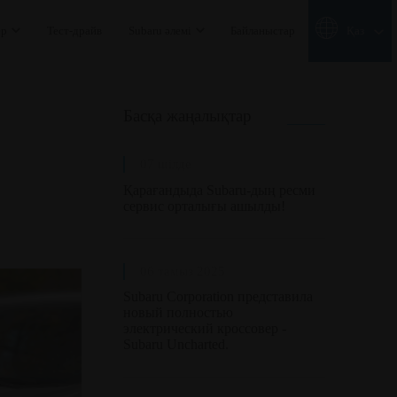
ер
Тест-драйв
Subaru әлемі
Байланыстар
Қаз
Басқа жаңалықтар
07 шілде
Қарағандыда Subaru-дың ресми
сервис орталығы ашылды!
06 тамыз 2025
Subaru Corporation представила
новый полностью
электрический кроссовер -
Subaru Uncharted.