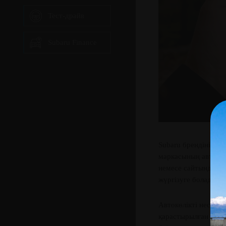
Тест-драйв
Subaru Finance
Subaru брендінің р
маркасының автокөл
немесе сайтында Sub
жүргізуге болады.
Автокөлікті несиег
қарастырылған – бір