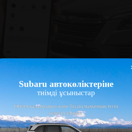
Subaru автокөліктеріне
есми дистрибьюторы - Astana Motors компаниясы қазақстандықтарға 
тиімді ұсыныстар
іктерін маркетплейс арқылы сатып алуды ұсынады!
Mycar.kz
қосым
aru модельдерін таңдап, тапсырыс беріп, төлем жасап, ресімдеуді
Өтінім қалдырыңыз және біздің маманның тегін
кеңесін алыңыз.
е сатып алуды жоспарлап жүрген қазақстандықтар үшін бірегей мүмк
 ғана онлайн өтінім арқылы 8 банктің несие ұсыныстарын алуға бо