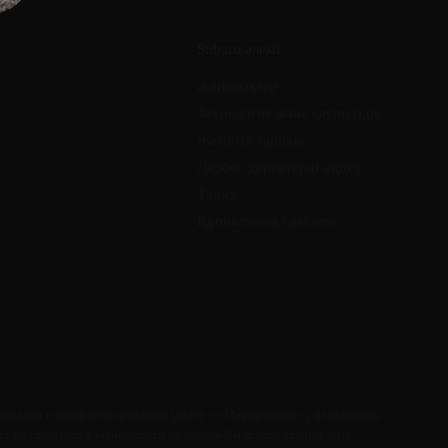
Subaru әлемі
у
Жаңалықтар
Технология және қауіпсіздік
у
Жетістік тарихы
Дербес деректерді өңдеу
Тарих
Құпиялылық саясаты
ования в такой комплектации (далее – «Информация»), изложенная
т различаться в зависимости от моделей и комплектаций, и не