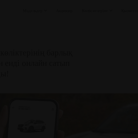
Модельдер
Акциялар
Көлік иелеріне
Қызметт
окөліктерінің барлық
н енді онлайн сатып
ды!