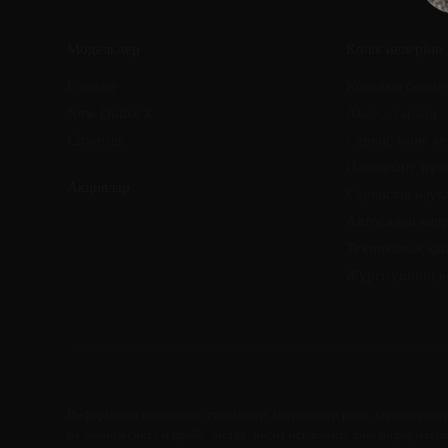
Модельдер
Көлік иелеріне
Forester
Қосалқы бөлше
New Outback
Аксессуарлар
Crosstrek
Сервис және ке
Пайдалану нұс
Акциялар
Сервистік науқ
Автосалон келу
Техникалық қы
Жүргізушінің 
Информация касательно стоимости, модельного ряда, характеристи
на данном сайте и прайс-листах, носит исключительно информативн