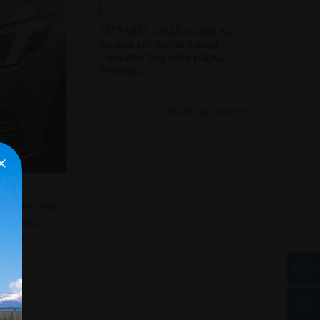
13 желтоқсан 2024
SUBARU - 2024 жылғы ең
сенімді автокөлік бренді
Consumer Reports нұсқасы
бойынша
Барлық жаңалықтар
+
Subaru сауда
шасында
 онлайн
індік
лады.