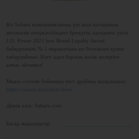
Біз Subaru компаниясының үш жыл қатарынан
автокөлік өнеркәсібіндегі брендтің адалдығы үшін
J.D. Power 2021 best Brand Loyalty Award
байқауының № 1 марапатына ие болғанын қуана
хабарлаймыз. Бізге адал барлық көлік иелеріне
алғыс айтамыз!
Мына сілтеме бойынша тест драйвқа жазылыңыз:
https://subaru.kz/ru/test-drive
Дерек көзі: Subaru.com
Басқа жаңалықтар
Subaru автокөліктеріне