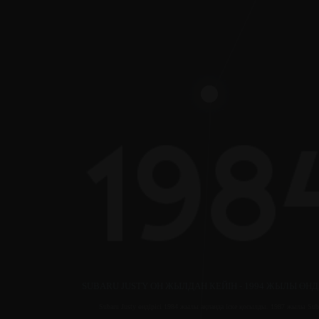
SUBARU JUSTY ОН ЖЫЛДАН КЕЙІН - 1994 ЖЫЛЫ ӨН
Subaru Justy өндірісі 1984 жылы ақпанда іске қосылды. 1987 жылы Sub