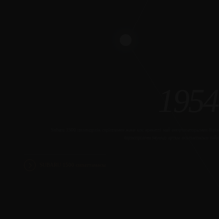
1954
Subaru 1500 цилиндрлік серіппемен және қос әрекетті май амортизаторымен бірі
біріктірілген тәуелді артқы осьтіаспасын па
SUBARU 1500 сипаттамасы