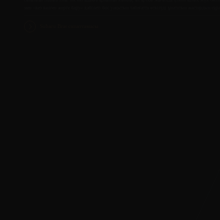
мен «кез келген жерге бару» қабілеті бос уақытын табиғатта өткізуді ұнататын жастардың с
Subaru Brat сипаттамасы