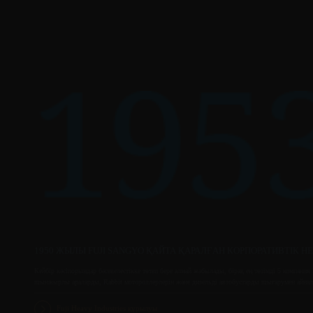
1950 ЖЫЛЫ FUJI SANGYO ҚАЙТА ҚАРАЛҒАН КОРПОРАТИВТІК Н
Кейбір кәсіпорындар бәсекелестікке төтеп бере алмай жабылады, бірақ ең төзімді 5 компани
шынжырлы араларды, Rabbit мотороллерлерін және дизельді автобустарды шығарумен айналы
Fuji Heavy Industries құрылуы