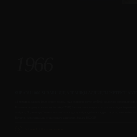
1966
SUBARU 1000-SUBARU-ДІҢ АЛҒАШҚЫ АЛДЫҢҒЫ ЖЕТЕКТІ АВТ
14 мамырда Subaru 1000 дебюті болды, бұл алдыңғы жетек жүйесін көлденең-оппозициялық 
Компания алдыңғы жетек жүйесінің (FWD) барлық мәселелерін шешуге мүмкіндік беретін бір
отырып, "Суменбару" өзінің автомобиль құру тұжырымдамасын құра отырып, мақсатына жет
История горизонтально-оппозитного двигателя Subaru BOXER
Subaru 1000 сипаттамасы