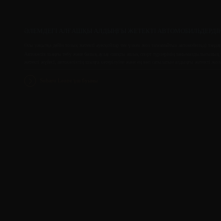
ӘЛЕМДЕГІ АЛҒАШҚЫ АЛДЫҢҒЫ ЖЕТЕКТІ АВТОМОБИЛЬДЕРДІҢ 
Осы уақытқа дейін толық жетекті әуесқойлар тек үлкен жол талғамайтын автомобильді таңда
Автокөлік шаңғы тебу және балық аулау сияқты ашық спорт түрлерінің танымалдылығының т
жетекті жүйесі, автокөліктің шыңға көтерілуіне және ең көп сатылатын алдыңғы жетекті жол
Subaru Leone үш буыны