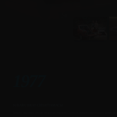
1977
SUBARU BRAT СИПАТТАМАСЫ
Демалыс машинасы ретінде ойластырылған және Солтүстік Америка нарығы үшін арнайы жаса
салынған Subaru Brat тек екі адамға арналған кабина, ал артқы жағында үлкен ашық жүк бөлі