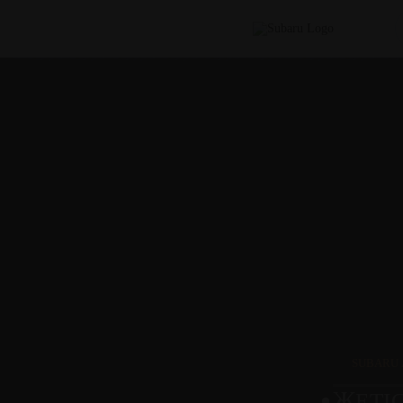
SUBARU
Ж
ЕТІ