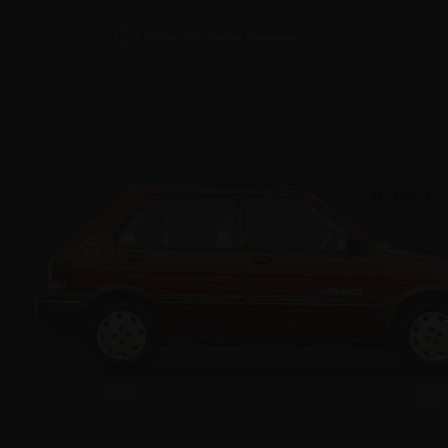
Subaru Justy барлық буындары