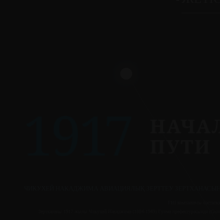
ЧИКУХЕЙ НАКАДЖИМА АВИАЦИЯЛЫҚ ЗЕРТТЕУ ЗЕРТХАНАСЫН
FHI компаниясы бастапқы
Зертхананы 1917 жылы Чикухей Накаджима (1884-1949) Гунма префектурасында (Gunma 