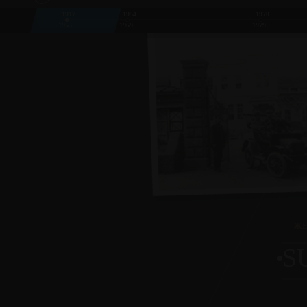
1917
1954
1970
1953
1969
1979
ЖЕ
S