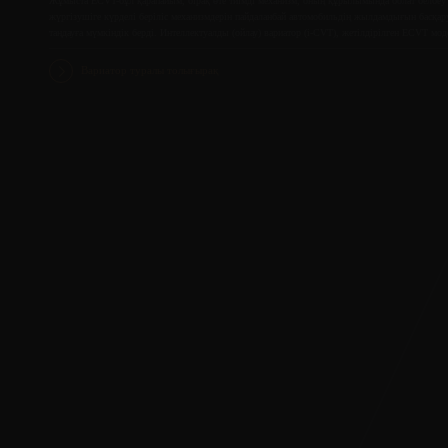
Жұмыста ECVT-бұл қарапайым, бірақ өте тиімді механизм, оның құрылымында болат белбеу 
жүргізушіге күрделі беріліс механизмдерін пайдаланбай автомобильдің жылдамдығын басқар
таңдауға мүмкіндік берді. Интеллектуалды (ойлау) вариатор (i-CVT), жетілдірілген ECVT мо
Вариатор туралы толығырақ