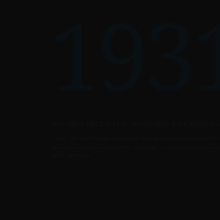
NAKAJIMA AIRCRAFT CO. - КОМПАНИЯ ЖАПОНИЯДАҒЫ
Алайда, 1945 жылы Екінші дүниежүзілік соғыс аяқталған кезде ұшақ өндірісі 
Компания жаңа бастаманы басқа атпен - Fuji sangyo Co., Ltd және бірінші кез
бастау керек болды.