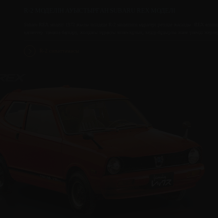
R-2 МОДЕЛІН АУЫСТЫРҒАН SUBARU REX МОДЕЛІ
Subaru REX моделі 1972 жылы шілдеде R-2 моделінің мұрагері ретінде жасалды. REX өзінің ж
қасиеттер: тамаша басқару, жолдағы тұрақты мінез-құлық, кедір-бұдырлы және үнемді жерле
R-2 сипаттамасы