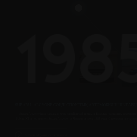
SUBARU - ALCYONE СӘНДІ СПОРТТЫҚ АВТОМОБИЛІН ШЫҒАРД
Subaru Alcyone была названа в честь самой яркой звезды в Плеядах, созвездии, известн
Subaru XT и под именем Subaru Alcyone - в Японии, в июне 1985 года. Стремительные кли
Subaru Alcyone сипаттамасы