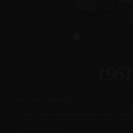
1961
SAMBAR TRUCK МОДЕЛІНІҢ ДЕБЮТІ ӨТТІ
Sambar Truck Subaru 360 моделіне негізделген және оған мінетіндер үшін де, оны басқараты
жүк кеңістігі үлкен болды. Көшелердің өткір бұрыштарына ұқыпты сәйкес келу қабілетін
айында Sambar Light Van моделі коммерциялық мақсатта ғана емес, демалу үшін де авт