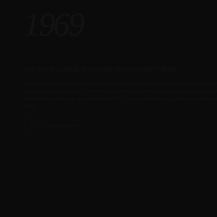
1969
SUBARU R-2 МОДЕЛІ SUBARU 360-ТЫ АУЫСТЫРДЫ
Басқа дәуірде жасалған R-2 шағын седан, бұл модель шағын автомобильдер ұғымын кеңейту
дәуірі» үшін тамаша болды. Керемет теңдестірілген құрлымымен R2 жоғары жылдамдықты ав
жаңартылған шанақ стилі мен салон кеңістігі-R-2 шағын автомобильдер әлемінің көкжиегін к
болды.
R-2 сипаттамасы