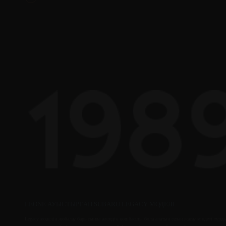
LEONE АУЫСТЫРҒАН SUBARU LEGACY МОДЕЛІ
Legacy моделін жобалау барысында әлемдік көшбасшы бола алатын седан жасау міндеті тұрд