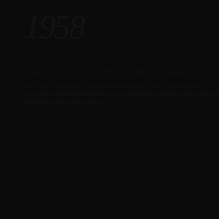
1958
SUBARU 360 ШАҒЫН АВТОМОБИЛЬ МОДЕЛІ ҰСЫНЫЛДЫ
1958 жылы 3 наурызда нарықта пайда болды және бірден өзін өте жеке көлікке ғашық етті: S
деген жақсы лақап ат берілді және осы уақытқа дейін бұл автомобидбдердің көпшілігі жол
автомобильдің шығарылуы тоқтатылды.
Характеристики Subaru 360