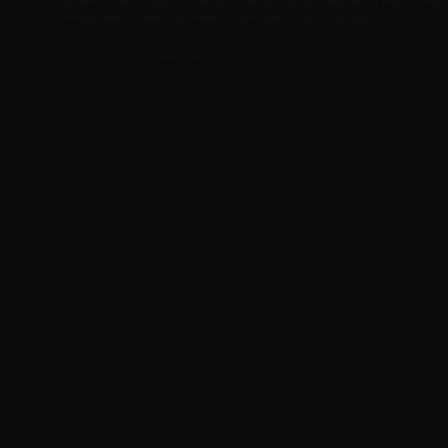
толық жетек жүйесін қолдануға тоқталды. Subaru үшін дәстүрге айналған бұл технологиялар со
Жапонияда әмбебап шанағы бар автомобильдерге одан әрі серпіліс тудырды.
Subaru Legacy сипаттамасы