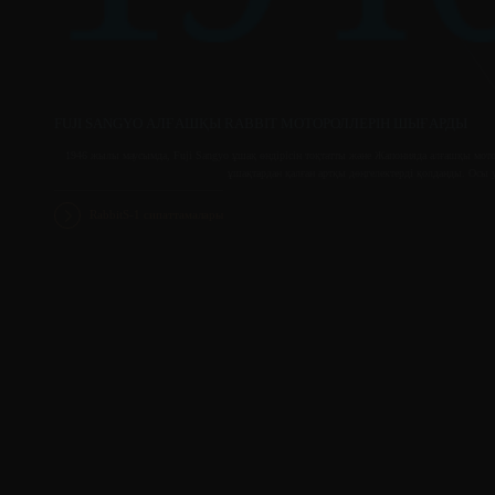
FUJI SANGYO АЛҒАШҚЫ RABBIT МОТОРОЛЛЕРІН ШЫҒАРДЫ
1946 жылы маусымда, Fuji Sangyo ұшақ өндірісін тоқтатты және Жапонияда алғашқы мото
ұшақтардан қалған артқы дөңгелектерді қолданды. Осы 
RabbitS-1 сипаттамалары