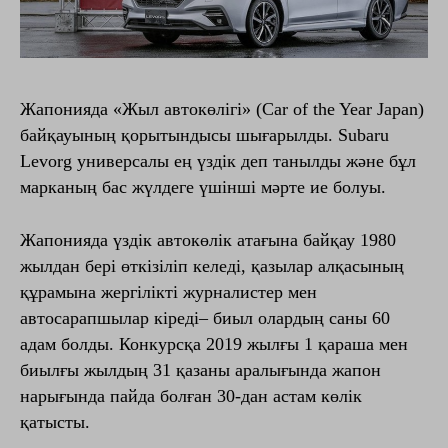
Жапонияда «Жыл автокөлігі» (Car of the Year Japan)
байқауының қорытындысы шығарылды. Subaru
Levorg универсалы ең үздік деп танылды және бұл
марканың бас жүлдеге үшінші мәрте ие болуы.
Жапонияда үздік автокөлік атағына байқау 1980
жылдан бері өткізіліп келеді, қазылар алқасының
құрамына жергілікті журналистер мен
автосарапшылар кіреді– биыл олардың саны 60
адам болды. Конкурсқа 2019 жылғы 1 қараша мен
биылғы жылдың 31 қазаны аралығында жапон
нарығында пайда болған 30-дан астам көлік
қатысты.