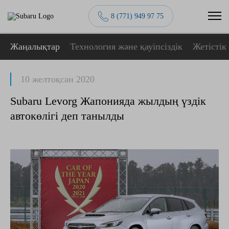
8 (771) 949 97 75
Жаңалықтар
Технология және қауіпсіздік
Жетістік
10 желтоқсан 2020
Subaru Levorg Жапонияда жылдың үздік
автокөлігі деп танылды