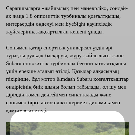
Сарапшыларға «жайлылық пен маневрлік», сондай-
ақ жаңа 1.8 оппозиттік турбиналы қозғалтқышы,
интерьердің өңделуі мен EyeSight қауіпсіздік
жүйелерінің жақсартылған кешені ұнады.
Сонымен қатар спорттық универсал үздік әрі
тұрақты рульдік басқаруы, жүру жайлылығы және
Subaru оппозиттік турбиналы бензин қозғалтқышы
үшін ерекше аталып өтілді. Қазылар алқасының
пікірінше, бұл мотор &mdash Subaru қозғалтқыштар
өндірісінің биік шыңы болып табылады, ол шу мен
дірілдің төмен деңгейімен сипатталады және
сонымен бірге автокөлікті керемет динамикамен
қамтамасыз етеді.
+
Subaru автокөліктеріне