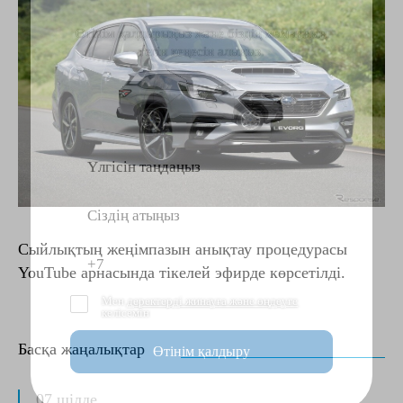
тиімді ұсыныстар
Өтінім қалдырыңыз және біздің маманның
тегін кеңесін алыңыз.
Сыйлықтың жеңімпазын анықтау процедурасы
YouTube арнасында тікелей эфирде көрсетілді.
Мен
деректерді жинауға және өңдеуге
келісемін
Басқа жаңалықтар
Өтінім қалдыру
07 шілде